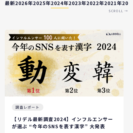
最新
2026年
2025年
2024年
2023年
2022年
2021年
202
SCROLL →
調査レポート
【リデル最新調査2024】インフルエンサー
が選ぶ “今年のSNSを表す漢字” 大発表