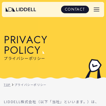
プライバシーポリシー
CONTACT
P
R
I
V
A
C
Y
P
O
L
I
C
Y
プライバシーポリシー
TOP
プライバシーポリシー
LIDDELL株式会社（以下「当社」といいます。）は、