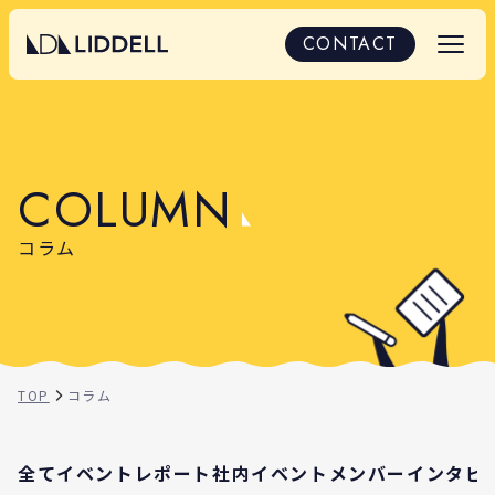
コラム｜SNS・マーケティングに関する知見と考察
CONTACT
C
O
L
U
M
N
コラム
TOP
コラム
全て
イベントレポート
社内イベント
メンバーインタビ