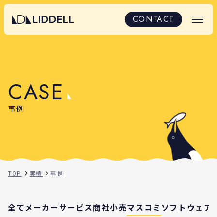
導入事例｜LIDDELLの取り組みと成果
CONTACT
C
A
S
E
事例
TOP
実績
事例
全て
メーカー
サービス
商社
小売
マスコミ
ソフトウェア