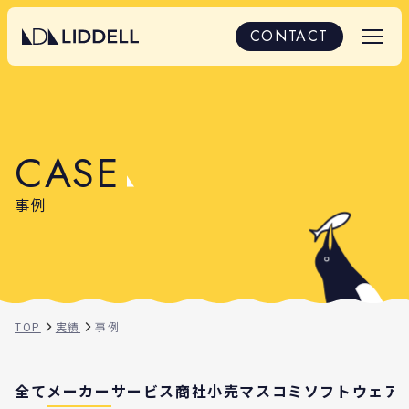
導入事例｜LIDDELLの取り組みと成果
CONTACT
C
A
S
E
事例
TOP
実績
事例
全て
メーカー
サービス
商社
小売
マスコミ
ソフトウェア