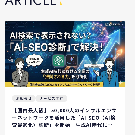
A
R
T
I
C
L
E
お知らせ
サービス関連
【国内最大級】 50,000人のインフルエンサ
ーネットワークを活用した「AI-SEO（AI検
索最適化）診断」を開始。生成AI時代にお
ける企業の「推奨される力」を可視化