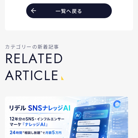
一覧へ戻る
カテゴリーの新着記事
R
E
L
A
T
E
D
A
R
T
I
C
L
E