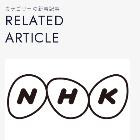
カテゴリーの新着記事
R
E
L
A
T
E
D
A
R
T
I
C
L
E