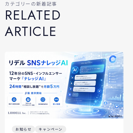
カテゴリーの新着記事
R
E
L
A
T
E
D
A
R
T
I
C
L
E
お知らせ
キャンペーン