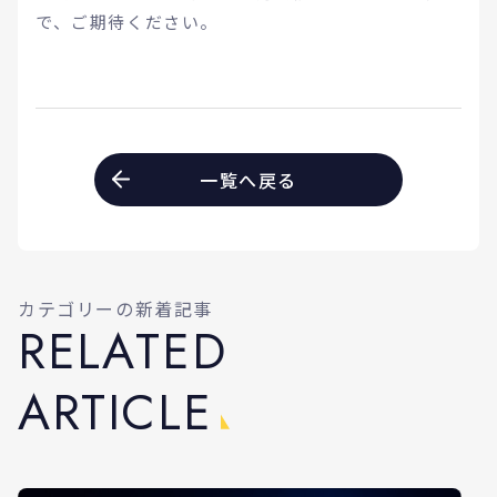
で、ご期待ください。
一覧へ戻る
カテゴリーの新着記事
R
E
L
A
T
E
D
A
R
T
I
C
L
E