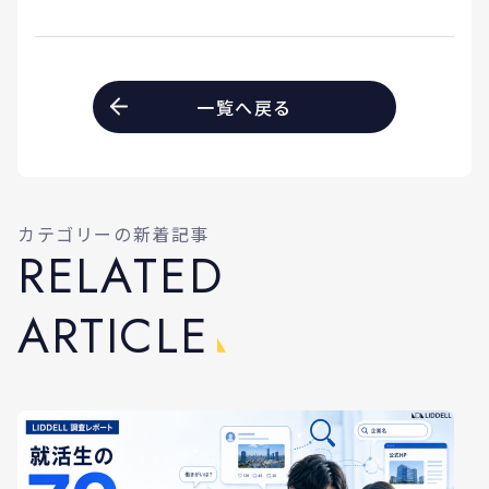
一覧へ戻る
カテゴリーの新着記事
R
E
L
A
T
E
D
A
R
T
I
C
L
E