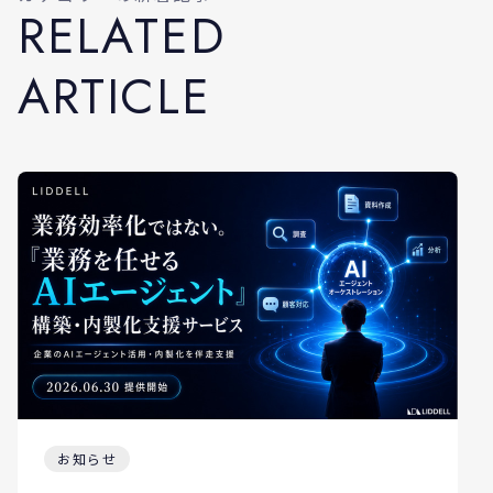
R
E
L
A
T
E
D
A
R
T
I
C
L
E
お知らせ