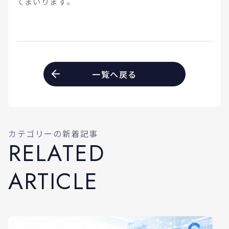
てまいります。
一覧へ戻る
カテゴリーの新着記事
R
E
L
A
T
E
D
A
R
T
I
C
L
E