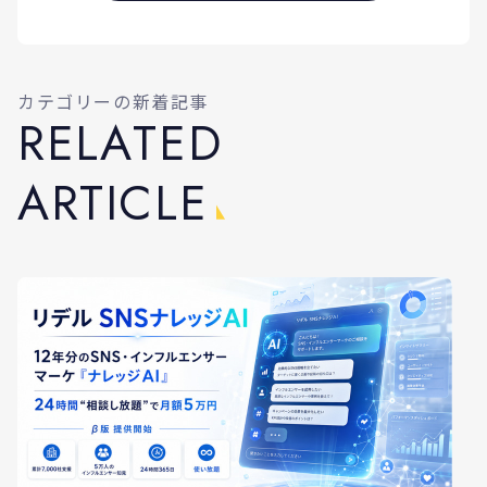
カテゴリーの新着記事
R
E
L
A
T
E
D
A
R
T
I
C
L
E