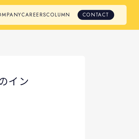
OMPANY
CAREERS
COLUMN
CONTACT
原のイン