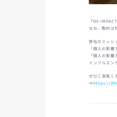
『DX IMP
なお、取材は
弊社のミッシ
「個人の影響
「個人の影響
インフルエン
ぜひご高覧く
⇒
https://2