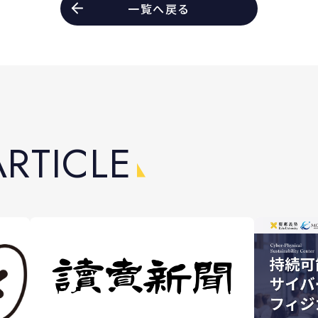
一覧へ戻る
A
R
T
I
C
L
E