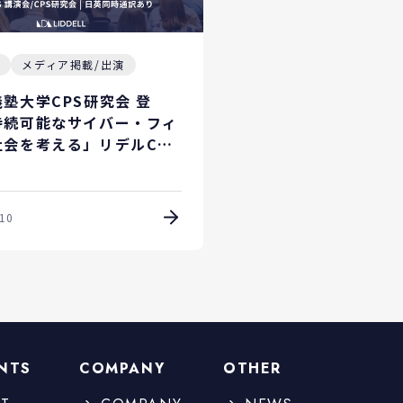
せ
メディア掲載/出演
塾大学CPS研究会 登
持続可能なサイバー・フィ
社会を考える」リデルCEO
語る「社会受容としてのビ
モデル」とは？
10
NTS
COMPANY
OTHER