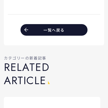
一覧へ戻る
カテゴリーの新着記事
R
E
L
A
T
E
D
A
R
T
I
C
L
E