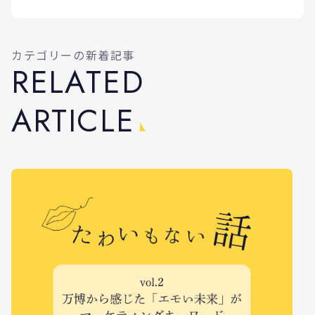
カテゴリーの新着記事
R
E
L
A
T
E
D
A
R
T
I
C
L
E