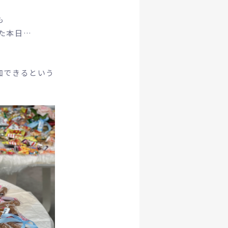
も
た本日…
加できるという