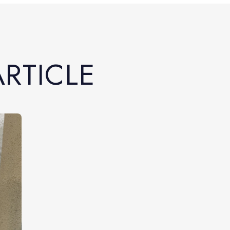
A
R
T
I
C
L
E