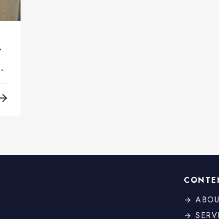
見
執
CONTE
ABOU
SERV